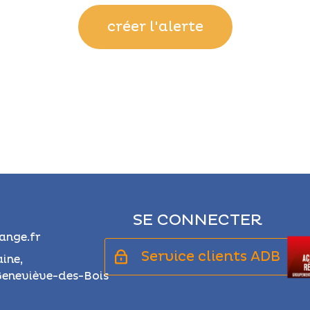
créer l'alerte
SE CONNECTER
nge.fr
Service clients ADB
aine,
eneviève-des-Bois