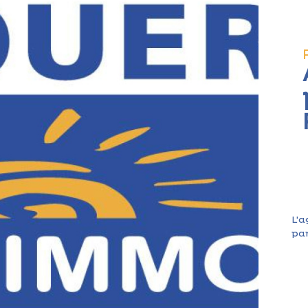
L'a
par