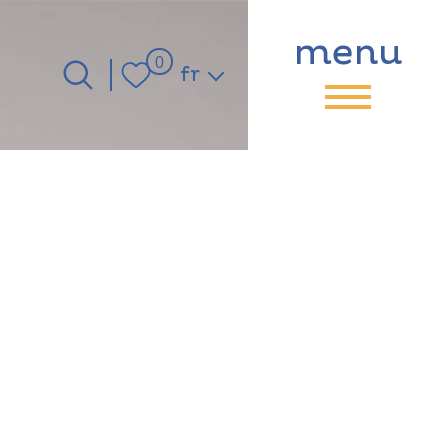
menu
Langue
0
fr