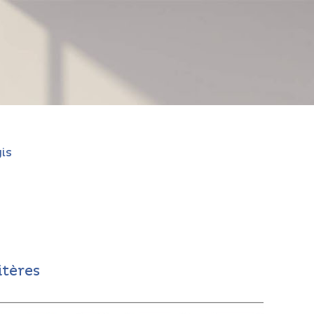
is
itères