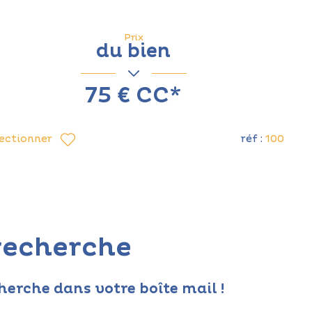
Prix
du bien
75 €
CC*
réf :
100
lectionner
recherche
herche dans votre boîte mail !