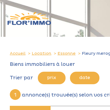
Accueil
Location
Essonne
Fleury merog
Biens immobiliers à louer
Trier par
prix
date
1
annonce(s) trouvée(s) selon vos cr
ONS