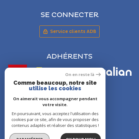
SE CONNECTER
Service clients ADB
ADHÉRENTS
On en reste là
Comme beaucoup, notre site
utilise les cookies
On aimerait vous accompagner pendant
votre visite.
En poursuivant, vous acceptez l'utilisation des
© 2022
Tous droits réservés
cookies par ce site, afin de vous proposer des
Traduction powered by Google
contenus adaptés et réaliser des statistiques !
Nos honoraires
Plan du site