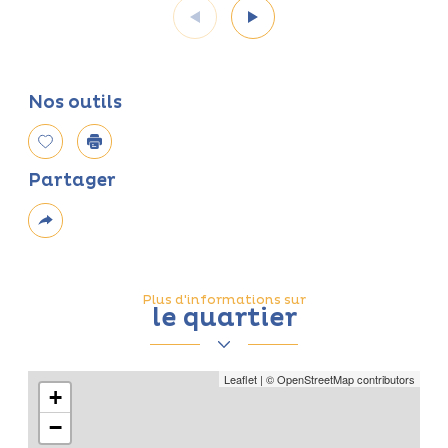
Nos outils
Sélectionner
Imprimer
Partager
Plus
de
partage
Plus d'informations sur
le quartier
Leaflet
|
© OpenStreetMap
contributors
+
−