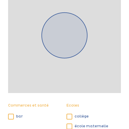
Commerces et santé
Ecoles
bar
collège
école maternelle